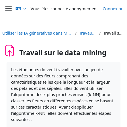
Passer au contenu principal
Vous êtes connecté anonymement
Connexion
Panneau latéral
Utiliser les IA génératives dans Moodle - Generative KI in Moodle einsetzen
Travaux d'étudiant·es
Travail sur le data mining
Travail sur le data mining
Conditions d’achèvement
Les étudiantes doivent travailler avec un jeu de
données sur des fleurs comprenant des
caractéristiques telles que la longueur et la largeur
des pétales et des sépales. Elles doivent utiliser
l'algorithme des k plus proches voisins (k-NN) pour
classer les fleurs en différentes espèces en se basant
sur ces caractéristiques. Avant d'appliquer
l'algorithme k-NN, elles doivent effectuer les étapes
suivantes :