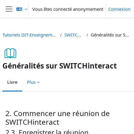
Passer au contenu principal
Vous êtes connecté anonymement
Connexion
Panneau latéral
Tutoriels DIT-Enseignement et Recherche
SWITCHinteract
Généralités sur SWITCHinteract
Généralités sur SWITCHinteract
Livre
Plus
Conditions d’achèvement
2. Commencer une réunion de
SWITCHinteract
2.3. Enregistrer la réunion