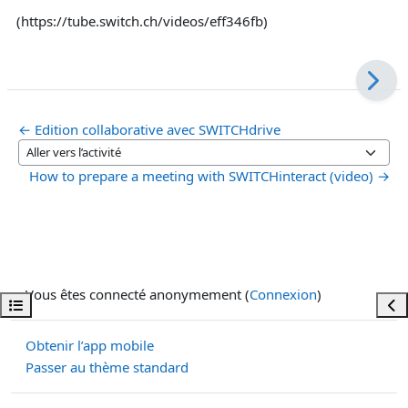
(https://tube.switch.ch/videos/eff346fb)
← Edition collaborative avec SWITCHdrive
Aller vers l’activité
How to prepare a meeting with SWITCHinteract (video) →
Vous êtes connecté anonymement (
Connexion
)
Ouvrir l’index du cours
Ouvr
Obtenir l’app mobile
Passer au thème standard