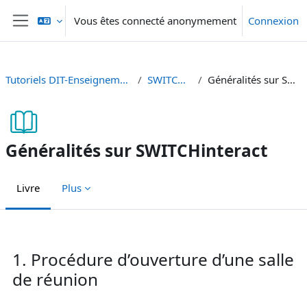
Passer au contenu principal
Vous êtes connecté anonymement
Connexion
Panneau latéral
Tutoriels DIT-Enseignement et Recherche
SWITCHinteract
Généralités sur SWITCHinteract
Généralités sur SWITCHinteract
Livre
Plus
Conditions d’achèvement
1. Procédure d’ouverture d’une salle
de réunion