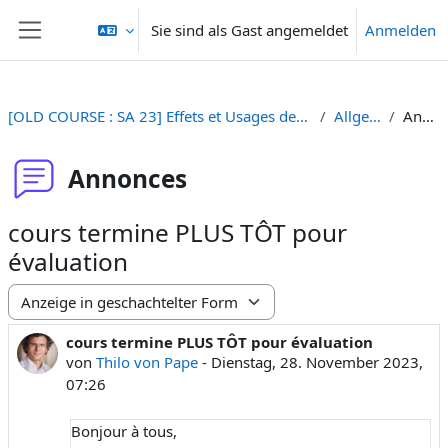
Zum Hauptinhalt
Sie sind als Gast angemeldet
Anmelden
Website-Übersicht
[OLD COURSE : SA 23] Effets et Usages des Médias et Nouveaux Médias
Allgemeines
Annonces
Annonces
cours termine PLUS TÔT pour
évaluation
Anzeigemodus
cours termine PLUS TÔT pour évaluation
Anzahl Antworten: 0
von
Thilo von Pape
-
Dienstag, 28. November 2023,
07:26
Bonjour à tous,