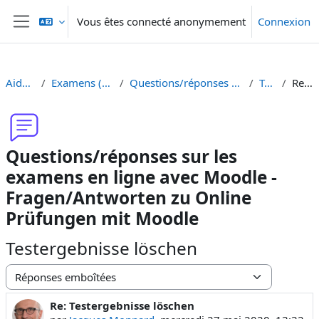
Passer au contenu principal
Vous êtes connecté anonymement
Connexion
Panneau latéral
Aide Moodle - Moodle Hilfe
Examens (en ligne et sur papier) - Prüfungen (Online und Offline)
Questions/réponses sur les examens en ligne avec Moodle - Fragen/Antworten zu Online Prüfungen mit Moodle
Testergebnisse löschen
Re: Testergebnisse löschen
Questions/réponses sur les
examens en ligne avec Moodle -
Fragen/Antworten zu Online
Prüfungen mit Moodle
Testergebnisse löschen
Type d’affichage
Re: Testergebnisse löschen
Nombre de réponses : 0