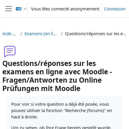
Passer au contenu principal
Vous êtes connecté anonymement
Connexion
Panneau latéral
Aide Moodle - Moodle Hilfe
Examens (en ligne et sur papier) - Prüfungen (Online und Offline)
Questions/réponses sur les examens en ligne avec Moodle - Fragen/Antworten zu Online Prüfungen mit Moodle
Questions/réponses sur les
examens en ligne avec Moodle -
Fragen/Antworten zu Online
Prüfungen mit Moodle
Conditions d’achèvement
Pour voir si votre question a déjà été posée, vous
pouvez utiliser la fonction "Recherche (forums)" en
haut à droite.
Um zu sehen, ob Ihre Frage bereits gestellt wurde,