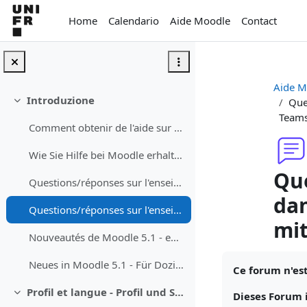
Vai al contenuto principale
Home
Calendario
Aide Moodle
Contact
Aide M
Introduzione
Que
Minimizza
Teams
Comment obtenir de l'aide sur Moodle
Wie Sie Hilfe bei Moodle erhalten können
Que
Questions/réponses sur l'enseignement avec Moodle - Fragen/Antworten zum Unterrichen mit Moodle
dan
Questions/réponses sur l'enseignement avec Teams dans les auditoires - Fragen/Antworten zum Studium mit Teams in dem Auditorium
mi
Nouveautés de Moodle 5.1 - enseignant·e
Aggregazione de
Neues in Moodle 5.1 - Für Dozierende
Ce forum n'es
Profil et langue - Profil und Sprache
Dieses Forum 
Minimizza