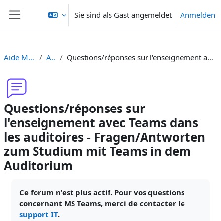
Zum Hauptinhalt
Sie sind als Gast angemeldet
Anmelden
Website-Übersicht
Aide Moodle - Moodle Hilfe
Allgemeines
Questions/réponses sur l'enseignement avec Teams dans les auditoires - Fragen/Antworten zum Studium mit Teams in dem Auditorium
Questions/réponses sur
l'enseignement avec Teams dans
les auditoires - Fragen/Antworten
zum Studium mit Teams in dem
Auditorium
Abschlussbedingungen
Ce forum n'est plus actif. Pour vos questions
concernant MS Teams, merci de contacter le
support IT
.