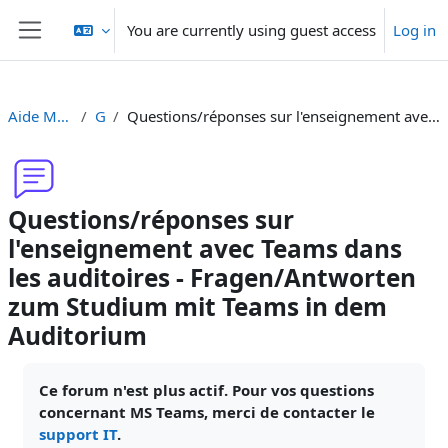
Skip to main content
You are currently using guest access
Log in
Side panel
Aide Moodle - Moodle Hilfe
General
Questions/réponses sur l'enseignement avec Teams dans les auditoires - Fragen/Antworten zum Studium mit Teams in dem Auditorium
Questions/réponses sur
l'enseignement avec Teams dans
les auditoires - Fragen/Antworten
zum Studium mit Teams in dem
Auditorium
Completion requirements
Ce forum n'est plus actif. Pour vos questions
concernant MS Teams, merci de contacter le
support IT
.