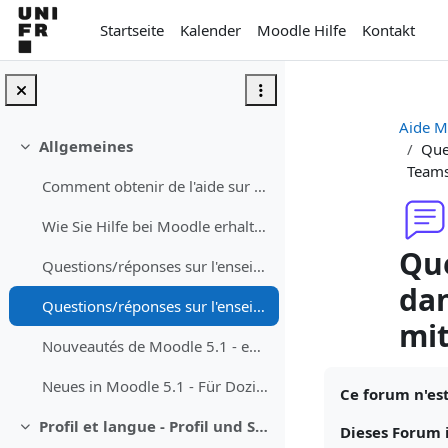
Zum Hauptinhalt
Startseite
Kalender
Moodle Hilfe
Kontakt
Aide M
Allgemeines
Que
Einklappen
Teams
Comment obtenir de l'aide sur Moodle
Wie Sie Hilfe bei Moodle erhalten können
Que
Questions/réponses sur l'enseignement avec Moodle - Fragen/Antworten zum Unterrichen mit Moodle
dan
Questions/réponses sur l'enseignement avec Teams dans les auditoires - Fragen/Antworten zum Studium mit Teams in dem Auditorium
mi
Nouveautés de Moodle 5.1 - enseignant·e
Abschlussbedi
Neues in Moodle 5.1 - Für Dozierende
Ce forum n'es
Profil et langue - Profil und Sprache
Dieses Forum 
Einklappen