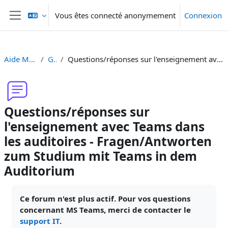
Passer au contenu principal
Vous êtes connecté anonymement
Connexion
Panneau latéral
Aide Moodle - Moodle Hilfe
Généralités
Questions/réponses sur l'enseignement avec Teams dans les auditoires - Fragen/Antworten zum Studium mit Teams in dem Auditorium
Questions/réponses sur
l'enseignement avec Teams dans
les auditoires - Fragen/Antworten
zum Studium mit Teams in dem
Auditorium
Conditions d’achèvement
Ce forum n'est plus actif. Pour vos questions
concernant MS Teams, merci de contacter le
support IT
.