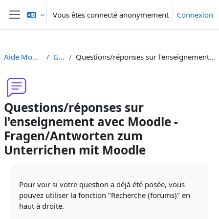
Passer au contenu principal
Vous êtes connecté anonymement
Connexion
Panneau latéral
Aide Moodle - Moodle Hilfe
Généralités
Questions/réponses sur l'enseignement avec Moodle - Fragen/Antworten zum Unterrichen mit Moodle
Questions/réponses sur
l'enseignement avec Moodle -
Fragen/Antworten zum
Unterrichen mit Moodle
Conditions d’achèvement
Pour voir si votre question a déjà été posée, vous
pouvez utiliser la fonction "Recherche (forums)" en
haut à droite.