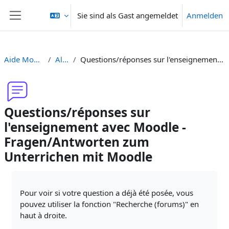
Zum Hauptinhalt
Sie sind als Gast angemeldet
Anmelden
Website-Übersicht
Aide Moodle - Moodle Hilfe
Allgemeines
Questions/réponses sur l'enseignement avec Moodle - Fragen/Antworten zum Unterrichen mit Moodle
Questions/réponses sur
l'enseignement avec Moodle -
Fragen/Antworten zum
Unterrichen mit Moodle
Abschlussbedingungen
Pour voir si votre question a déjà été posée, vous
pouvez utiliser la fonction "Recherche (forums)" en
haut à droite.