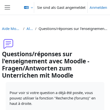
Zum Hauptinhalt
Sie sind als Gast angemeldet
Anmelden
Website-Übersicht
Aide Moodle - Moodle Hilfe
Allgemeines
Questions/réponses sur l'enseignement avec Moodle - Fragen/Antworten zum Unterrichen mit Moodle
Questions/réponses sur
l'enseignement avec Moodle -
Fragen/Antworten zum
Unterrichen mit Moodle
Abschlussbedingungen
Pour voir si votre question a déjà été posée, vous
pouvez utiliser la fonction "Recherche (forums)" en
haut à droite.