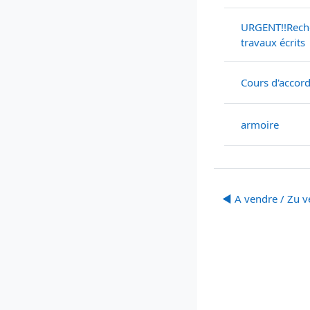
URGENT!!Reche
travaux écrits
Cours d'accor
armoire
◀︎ A vendre / Zu 