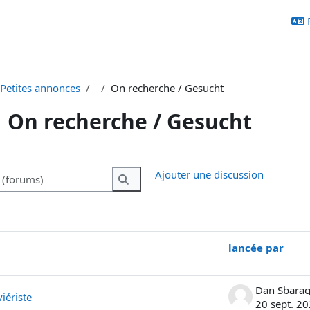
 Petites annonces
On recherche / Gesucht
On recherche / Gesucht
chèvement
Recherche (forums)
Ajouter une discussion
Recherche (forums)
lancée par
ons. Affichage de 4 sur 4 discussions
Dan Sbarag
iériste
20 sept. 2