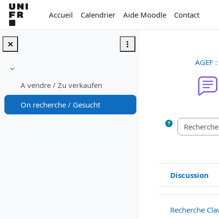
Passer au contenu principal
Accueil
Calendrier
Aide Moodle
Contact
AGEF :
Replier
A vendre / Zu verkaufen
On recherche / Gesucht
Conditions d’a
Discussion
Statut
Liste des discussi
Recherche Clav