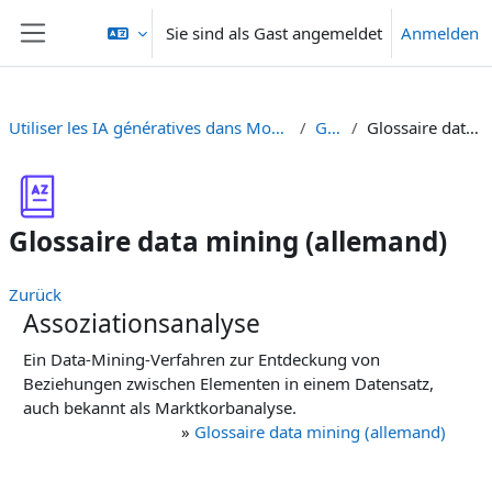
Zum Hauptinhalt
Sie sind als Gast angemeldet
Anmelden
Website-Übersicht
Utiliser les IA génératives dans Moodle - Generative KI in Moodle einsetzen
Glossaire
Glossaire data mining (allemand)
Glossaire data mining (allemand)
Zurück
Assoziationsanalyse
Ein Data-Mining-Verfahren zur Entdeckung von
Beziehungen zwischen Elementen in einem Datensatz,
auch bekannt als Marktkorbanalyse.
»
Glossaire data mining (allemand)