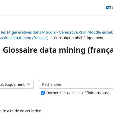
r les IA génératives dans Moodle - Generative KI in Moodle einset
saire data mining (français)
Consulter alphabétiquement
Glossaire data mining (frança
chèvement
saire à l’aide de cet index
Rechercher dans les définitions aussi
ire à l’aide de cet index