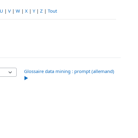
U
|
V
|
W
|
X
|
Y
|
Z
|
Tout
Glossaire data mining : prompt (allemand)
▶︎