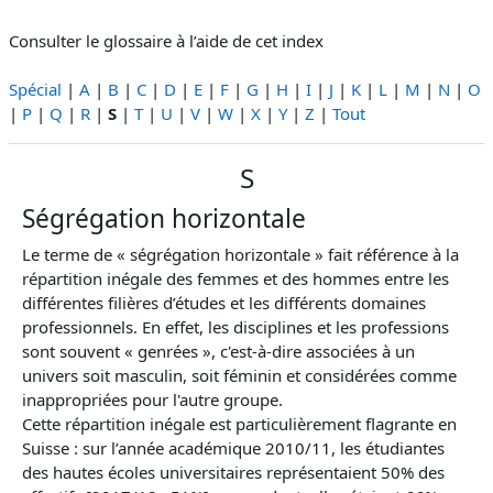
Consulter le glossaire à l’aide de cet index
Spécial
|
A
|
B
|
C
|
D
|
E
|
F
|
G
|
H
|
I
|
J
|
K
|
L
|
M
|
N
|
O
|
P
|
Q
|
R
|
S
|
T
|
U
|
V
|
W
|
X
|
Y
|
Z
|
Tout
S
Ségrégation horizontale
Le terme de « ségrégation horizontale » fait référence à la
répartition inégale des femmes et des hommes entre les
différentes filières d’études et les différents domaines
professionnels. En effet, les disciplines et les professions
sont souvent « genrées », c'est-à-dire associées à un
univers soit masculin, soit féminin et considérées comme
inappropriées pour l'autre groupe.
Cette répartition inégale est particulièrement flagrante en
Suisse : sur l’année académique 2010/11, les étudiantes
des hautes écoles universitaires représentaient 50% des