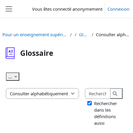
Passer au contenu principal
Vous êtes connecté anonymement
Connexion
Panneau latéral
Pour un enseignement supérieur sensible au genre
Glossaire
Consulter alphabétiquement
Glossaire
Conditions d’achèvement
Exporter des articles
...
Rechercher
Consulter le glossaire à l’aide de cet index
Recherc
Rechercher
dans les
définitions
aussi