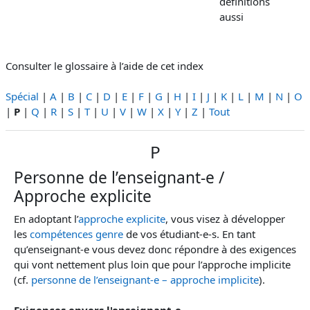
définitions
aussi
Consulter le glossaire à l’aide de cet index
Spécial
|
A
|
B
|
C
|
D
|
E
|
F
|
G
|
H
|
I
|
J
|
K
|
L
|
M
|
N
|
O
|
P
|
Q
|
R
|
S
|
T
|
U
|
V
|
W
|
X
|
Y
|
Z
|
Tout
P
Personne de l’enseignant-e /
Approche explicite
En adoptant l’
approche explicite
, vous visez à développer
les
compétences genre
de vos étudiant-e-s. En tant
qu’enseignant-e vous devez donc répondre à des exigences
qui vont nettement plus loin que pour l’approche implicite
(cf.
personne de l’enseignant-e – approche implicite
).
Exigences envers l'enseignant-e