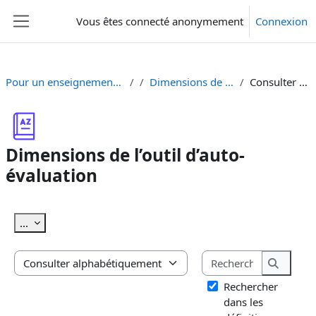
Passer au contenu principal
Vous êtes connecté anonymement
Connexion
Panneau latéral
Pour un enseignement supérieur sensible au genre
Dimensions de l’outil d’auto-évaluation
Consulter alphabétiquement
Dimensions de l’outil d’auto-
évaluation
Conditions d’achèvement
Exporter des articles
...
Rechercher
Consulter le glossaire à l’aide de cet index
Recherc
Rechercher
dans les