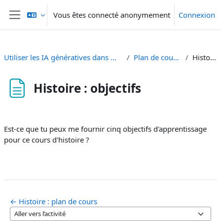
Passer au contenu principal
Vous êtes connecté anonymement
Connexion
Panneau latéral
Utiliser les IA génératives dans Moodle - Generative KI in Moodle einsetzen
Plan de cours, objectifs, contenu
Histoire : objectifs
Histoire : objectifs
Conditions d’achèvement
Est-ce que tu peux me fournir cinq objectifs d'apprentissage
pour ce cours d'histoire ?
← Histoire : plan de cours
Aller vers l’activité