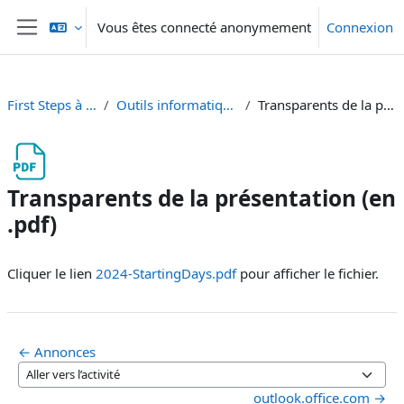
Passer au contenu principal
Vous êtes connecté anonymement
Connexion
Panneau latéral
First Steps à l'UniFR ! [FR]
Outils informatiques indispensables
Transparents de la présentation (en .pdf)
Transparents de la présentation (en
.pdf)
Conditions d’achèvement
Cliquer le lien
2024-StartingDays.pdf
pour afficher le fichier.
← Annonces
Aller vers l’activité
outlook.office.com →