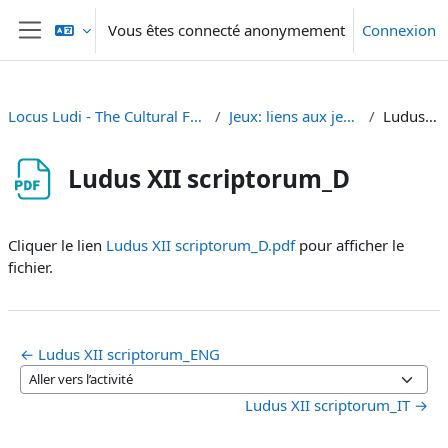
Passer au contenu principal
Vous êtes connecté anonymement
Connexion
Panneau latéral
Locus Ludi - The Cultural Fabric of Play and Games in Classical Antiquity
Jeux: liens aux jeux en ligne et règles à télécharger
Ludus XII scriptorum_D
Ludus XII scriptorum_D
Conditions d’achèvement
Cliquer le lien
Ludus XII scriptorum_D.pdf
pour afficher le
fichier.
← Ludus XII scriptorum_ENG
Aller vers l’activité
Ludus XII scriptorum_IT →