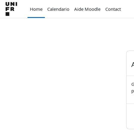
Vai al contenuto principale
Home
Calendario
Aide Moodle
Contact
G
p