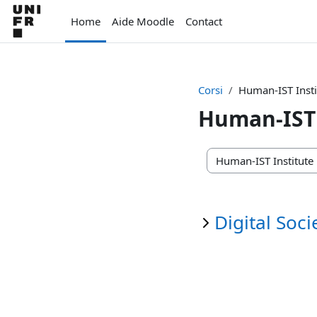
Vai al contenuto principale
Home
Aide Moodle
Contact
Corsi
Human-IST Insti
Human-IST 
Categorie di corso
Digital Soci