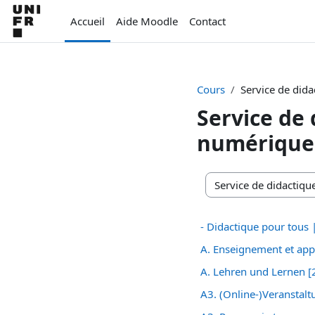
Passer au contenu principal
Accueil
Aide Moodle
Contact
Cours
Service de did
Service de
numérique
Catégories de cours
- Didactique pour tous |
A. Enseignement et app
A. Lehren und Lernen [
A3. (Online-)Veranstalt