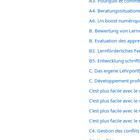
A3. Pourquoi et commen
A4. Beratungssituatione
A6. Un boost numériqu
B. Bewertung von Lerne
B. Evaluation des appr
B2. Lernförderliches Fe
B5. Entwicklung schrift
C. Das eigene Lehrportf
C. Développement profe
C'est plus facile avec 
C'est plus facile avec l
C'est plus facile avec l
C'est plus facile avec l
C4. Gestion des conflits