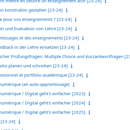
t mettre en oeuvre un enseignement actif [23-24]
n konstruktiv gestalten [23-24]
e pour vos enseignements ? [23-24]
n und Evaluation von Lehre [23-24]
entissages et des enseignements [23-24]
edback in der Lehre einsetzen [23-24]
licher Prüfungsfragen: Multiple Choice und Kurzantwortfragen [2
olio planen und schreiben [23-24]
ssionnel et portfolio académique [23-24]
le numérique (en auto-apprentissage)
e numérique / Digital geht's einfacher [2023]
e numérique / Digital geht's einfacher [2024]
e numérique / Digital geht's einfacher [2025]
 [23-24]