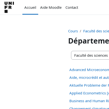
Passer au contenu principal
Accueil
Aide Moodle
Contact
Cours
Faculté des sc
Départemen
Catégories de cours
Advanced Microeconom
Aide, microcrédit et a
Aktuelle Probleme der F
Applied Econometrics 
Business and Human Ri
Changement climatique