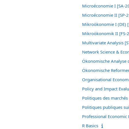
Microéconomie I [SA-2
Microéconomie II [SP-
Mikroökonomie I (DE) 
Mikroökonomik II [FS-
Multivariate Analysis [S
Network Science & Eco
Ökonomische Analyse d
Ökonomische Reformen d
Organisational Economi
Policy and Impact Eval
Politiques des marchés 
Politiques publiques su
Professional Economic 
R Basics