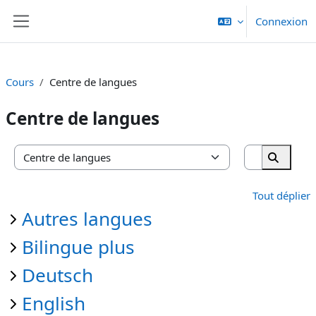
Passer au contenu principal
Connexion
Panneau latéral
Cours
Centre de langues
Centre de langues
Rechercher
Catégories de cours
Recherc
Tout déplier
Autres langues
Bilingue plus
Deutsch
English