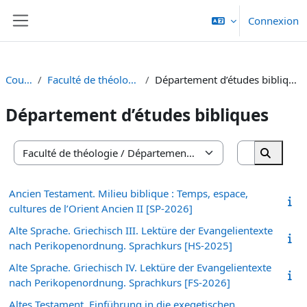
Passer au contenu principal
Connexion
Panneau latéral
Cours
Faculté de théologie
Département d’études bibliques
Département d’études bibliques
Rechercher
Catégories de cours
Recherc
Ancien Testament. Milieu biblique : Temps, espace,
cultures de l’Orient Ancien II [SP-2026]
Alte Sprache. Griechisch III. Lektüre der Evangelientexte
nach Perikopenordnung. Sprachkurs [HS-2025]
Alte Sprache. Griechisch IV. Lektüre der Evangelientexte
nach Perikopenordnung. Sprachkurs [FS-2026]
Altes Testament. Einführung in die exegetischen