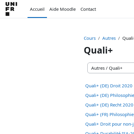
Passer au contenu principal
Accueil
Aide Moodle
Contact
Cours
Autres
Quali
Quali+
Catégories de cours
Quali+ (DE) Droit 2020
Quali+ (DE) Philosophi
Quali+ (DE) Recht 2020
Quali+ (FR) Philosophi
Quali+ Droit pour non-
Quali+ Durabilité [SA-