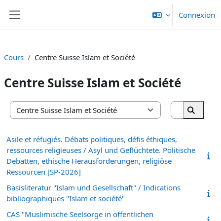
Passer au contenu principal
Connexion
Panneau latéral
Cours
Centre Suisse Islam et Société
Centre Suisse Islam et Société
Rechercher
Catégories de cours
Recherc
Asile et réfugiés. Débats politiques, défis éthiques,
ressources religieuses / Asyl und Geflüchtete. Politische
Debatten, ethische Herausforderungen, religiöse
Ressourcen [SP-2026]
Basisliteratur "Islam und Gesellschaft" / Indications
bibliographiques "Islam et société"
CAS "Muslimische Seelsorge in öffentlichen