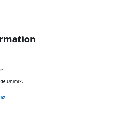
ormation
r.
 de Unimix.
laz