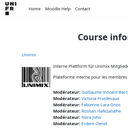
Skip to main content
Home
Moodle Help
Contact
Course inf
Unimix
Interne Plattform für Unimix-Mitgliede
Plateforme interne pour les membres
Modérateur:
Guillaume Vincent Berc
Modérateur:
Victoria Froidevaux
Modérateur:
Fabienne Lara Gnos
Modérateur:
Roshan Hafezalsehe
Modérateur:
Nora Joho
Modérateur:
Erdem Oenel