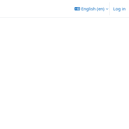
English ‎(en)‎
Log in