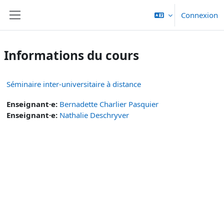
Passer au contenu principal
Connexion
Panneau latéral
Informations du cours
Séminaire inter-universitaire à distance
Enseignant·e:
Bernadette Charlier Pasquier
Enseignant·e:
Nathalie Deschryver