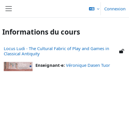
Passer au contenu principal
Connexion
Panneau latéral
Informations du cours
Locus Ludi - The Cultural Fabric of Play and Games in
Classical Antiquity
Enseignant·e:
Véronique Dasen Tuor