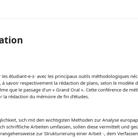
ation
les étudiant-e-s- avec les principaux outils méthodologiques néce
x, à savoir respectivement la rédaction de plans, selon le modèle d
me que le passage d’un « Grand Oral ». Cette conférence de méth
ur la rédaction du mémoire de fin d’études.
chkeit, sich mit den wichtigsten Methoden zur Analyse europap
 schriftliche Arbeiten umfassen, sollen diese vermittelt und g
Herangehensweise zur Strukturierung einer Arbeit -, dem Verfasse