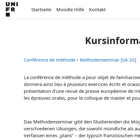
Zum Hauptinhalt
Startseite
Moodle Hilfe
Kontakt
Kursinform
Conférence de méthode / Methodenseminar [SA 20]
La conférence de méthode a pour objet de familiariser 
donnera ainsi lieu à plusieurs exercices écrits et orau
présentation d’une revue de presse européenne de mê
les épreuves orales, pour le colloque de master et po
Das Methodenseminar gibt den Studierenden die Mögli
verschiedenen Übungen, die sowohl mündliche als auch
Verfassen eines „plans“ – der typisch französischen 