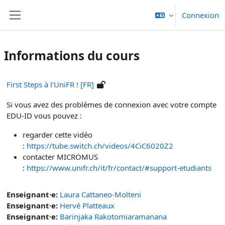
Passer au contenu principal
Connexion
Panneau latéral
Informations du cours
First Steps à l'UniFR ! [FR]
Si vous avez des problèmes de connexion avec votre compte
EDU-ID vous pouvez :
regarder cette vidéo
:
https://tube.switch.ch/videos/4CiC6020Z2
contacter MICROMUS
:
https://www.unifr.ch/it/fr/contact/#support-etudiants
Enseignant·e:
Laura Cattaneo-Molteni
Enseignant·e:
Hervé Platteaux
Enseignant·e:
Barinjaka Rakotomiaramanana