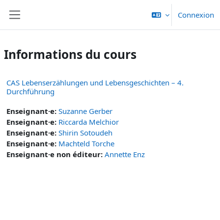
Passer au contenu principal
Connexion
Panneau latéral
Informations du cours
CAS Lebenserzählungen und Lebensgeschichten – 4.
Durchführung
Enseignant·e:
Suzanne Gerber
Enseignant·e:
Riccarda Melchior
Enseignant·e:
Shirin Sotoudeh
Enseignant·e:
Machteld Torche
Enseignant·e non éditeur:
Annette Enz