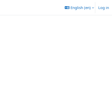
English ‎(en)‎
Log in