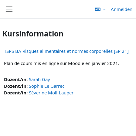
Zum Hauptinhalt
Anmelden
Website-Übersicht
Kursinformation
TSPS BA Risques alimentaires et normes corporelles [SP 21]
Plan de cours mis en ligne sur Moodle en janvier 2021.
Dozent/in:
Sarah Gay
Dozent/in:
Sophie Le Garrec
Dozent/in:
Séverine Moll-Lauper