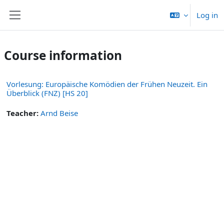
Skip to main content
Log in
Side panel
Course information
Vorlesung: Europäische Komödien der Frühen Neuzeit. Ein
Überblick (FNZ) [HS 20]
Teacher:
Arnd Beise