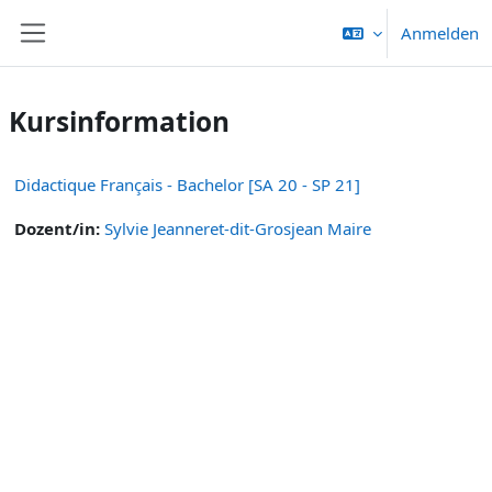
Zum Hauptinhalt
Anmelden
Website-Übersicht
Kursinformation
Didactique Français - Bachelor [SA 20 - SP 21]
Dozent/in:
Sylvie Jeanneret-dit-Grosjean Maire