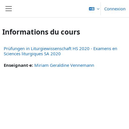
Passer au contenu principal
Connexion
Panneau latéral
Informations du cours
Prüfungen in Liturgiewissenschaft HS 2020 - Examens en
Sciences liturgiques SA 2020
Enseignant·e:
Miriam Geraldine Vennemann