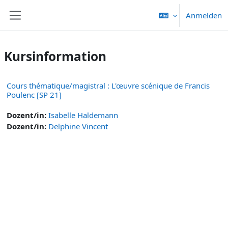
Zum Hauptinhalt
Anmelden
Website-Übersicht
Kursinformation
Cours thématique/magistral : L'œuvre scénique de Francis
Poulenc [SP 21]
Dozent/in:
Isabelle Haldemann
Dozent/in:
Delphine Vincent