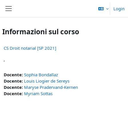
Vai al contenuto principale
Login
Pannello laterale
Informazioni sul corso
CS Droit notarial [SP 2021]
,
Docente:
Sophia Bondallaz
Docente:
Louis Liogier de Sereys
Docente:
Maryse Pradervand-Kernen
Docente:
Myriam Sottas