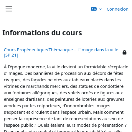
Passer au contenu principal
Connexion
Panneau latéral
Informations du cours
Cours Propédeutique/Thématique – L’image dans la ville
[SP 21]
À l’époque moderne, la ville devient un formidable réceptacle
d’images. Des bannières de procession aux décors de fêtes
civiques, des façades peintes aux tableaux placés dans les
vitrines de marchands merciers, des statues de condottiere
aux fontaines allégoriques, des volets ornés de figures aux
enseignes d’artisans, des peintures de loteries aux gravures
vendues par les colporteurs, d’innombrables images
s’exposent et circulent dans l’espace urbain. Mais comment
penser la coprésence de tant de représentations au sein de
l’espace public ? Quels étaient leurs modes de présentation ?
Dans quel cadre spatial et temporel leur visibilité était-elle