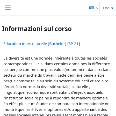
Vai al contenuto principale
Login
Pannello laterale
Informazioni sul corso
Education interculturelle (Bachelor) [SP 21]
La diversité est une donnée inhérente à toutes les sociétés
contemporaines. Or, si dans certains domaines la différence
est perçue comme une plus-value (notamment dans certains
secteur du marché du travail), cette dernière peine à être
perçue comme telle au sein du système éducatif et scolaire.
L’écart à la norme, la diversité sociale, culturelle ,
linguistique, économique sont autant d’enjeux auxquels
l’institution scolaire peine à répondre de manière optimale.
En effet, plusieurs études de comparaison internationale ont
montré que les élèves allophones et/ou appartenant à des
classes sociales inférieures réussissent moins bien à l’école