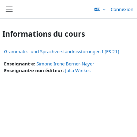
Passer au contenu principal
Connexion
Panneau latéral
Informations du cours
Grammatik- und Sprachverständnisstörungen I [FS 21]
Enseignant·e:
Simone Irene Berner-Nayer
Enseignant·e non éditeur:
Julia Winkes