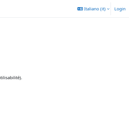
Italiano ‎(it)‎
Login
lisabilité).