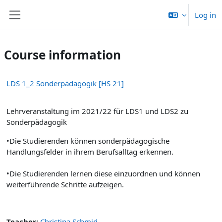
Skip to main content
Log in
Side panel
Course information
LDS 1_2 Sonderpädagogik [HS 21]
Lehrveranstaltung im 2021/22 für LDS1 und LDS2 zu
Sonderpädagogik
•Die Studierenden können sonderpädagogische
Handlungsfelder in ihrem Berufsalltag erkennen.
•Die Studierenden lernen diese einzuordnen und können
weiterführende Schritte aufzeigen.
Teacher:
Christina Schmid