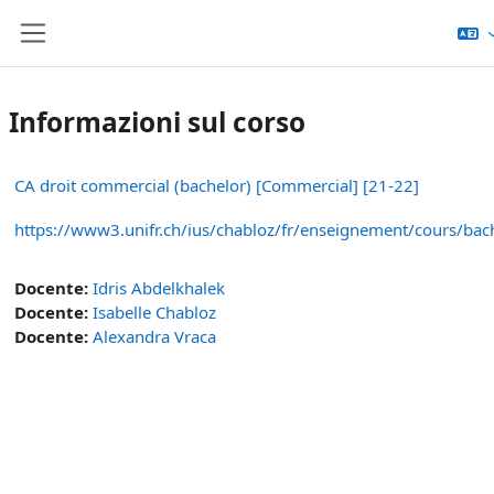
Vai al contenuto principale
Pannello laterale
Informazioni sul corso
CA droit commercial (bachelor) [Commercial] [21-22]
https://www3.unifr.ch/ius/chabloz/fr/enseignement/cours/bac
Docente:
Idris Abdelkhalek
Docente:
Isabelle Chabloz
Docente:
Alexandra Vraca