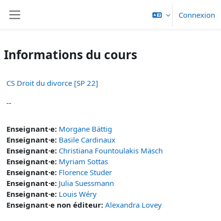
Passer au contenu principal
Connexion
Panneau latéral
Informations du cours
CS Droit du divorce [SP 22]
--
Enseignant·e:
Morgane Bättig
Enseignant·e:
Basile Cardinaux
Enseignant·e:
Christiana Fountoulakis Mäsch
Enseignant·e:
Myriam Sottas
Enseignant·e:
Florence Studer
Enseignant·e:
Julia Suessmann
Enseignant·e:
Louis Wéry
Enseignant·e non éditeur:
Alexandra Lovey